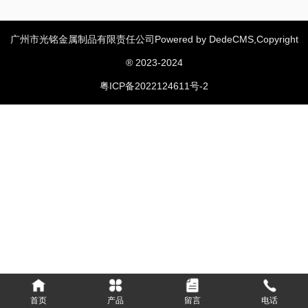
广州市光铭金属制品有限责任公司Powered by DedeCMS,Copyright
汽车零部件
绞肉机配件
粉末冶金齿轮
家用电器配件
|
|
|
|
® 2023-2024
消费类电子配件
机械类配件
工具和五金配件
|
|
|
粤ICP备2022124611号-2
医疗器械配件
通讯设备配件
|
全国统一
咨询热线
020-8499 9362
业务专线:1：13535401168
业务专线2：13602768088
公司地址：江苏省昆山市XX路5XX0号XXX国际大厦
020-8499 9362
首页
产品
留言
电话