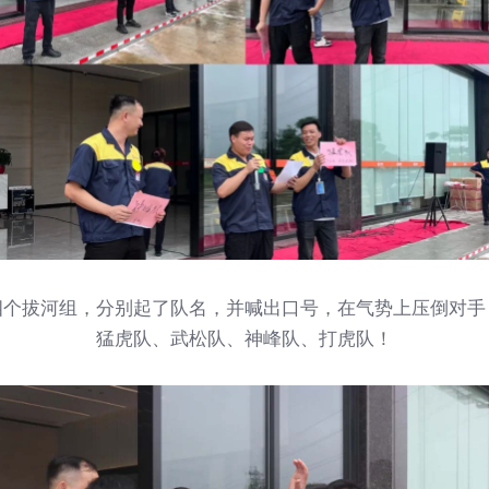
四个拔河组，分别起了队名，并喊出口号，在气势上压倒对手
猛虎队、武松队、神峰队、打虎队！