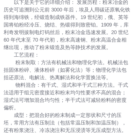
以下是关于它的详细介绍： 发展历程：粉末冶金的
历史可追溯到公元前 3000 年后，埃及人用碳还原氧化铁
得到海绵铁，经锻造制成铁器件。19 世纪初，俄、英等
国将铂粉经冷压、烧结、热锻得到致密铂。1909 年，库
利奇发明拔制电灯钨丝后，粉末冶金迅速发展。20 世纪
60 年代末至 70 年代初，粉末高速钢、粉末高温合金相
继出现，推动了粉末锻造及热等静技术的发展。
工艺流程：
粉末制取：方法有机械法和物理化学法。机械法包
括固体粉碎、液体粉碎（如雾化法）等；物理化学法包
括还原法、电解法、热离解法和化学置换法等。
物料混合：有干式、湿式和半干式三种方法。干式
法适用于组元密度接近和粉末均匀性要求不高的混合；
湿式法可增加混合均匀性；半干式法可减轻粉料的密度
偏析。
成型：把混合好的粉末制成一定形状和尺寸的压
坯，常用方法有压制法（包括常温压制和加温压制），
还有粉浆浇注、冷冻浇注和无压浸渍等无压成型方法。