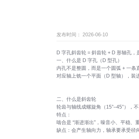
发布时间： 2026-06-10
D 字孔斜齿轮 = 斜齿轮 + D 形轴
一、什么是 D 字孔（D 型孔）
内孔不是整圆，而是一个圆弧 + 一条
对应轴上铣一个平面（D 型轴），装
二、什么是斜齿轮
轮齿与轴线成螺旋角（15°–45°），
特点：
啮合是 “渐进渐出”，噪音小、平稳、
缺点：会产生轴向力，轴承要承受径向 