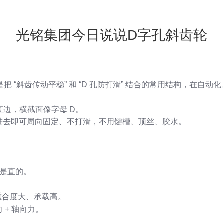
光铭集团今日说说D字孔斜齿轮
孔，是把 “斜齿传动平稳” 和 “D 孔防打滑” 结合的常用结构，
直边，横截面像字母 D。
进去即可周向固定、不打滑，不用键槽、顶丝、胶水。
不是直的。
重合度大、承载高。
+ 轴向力。