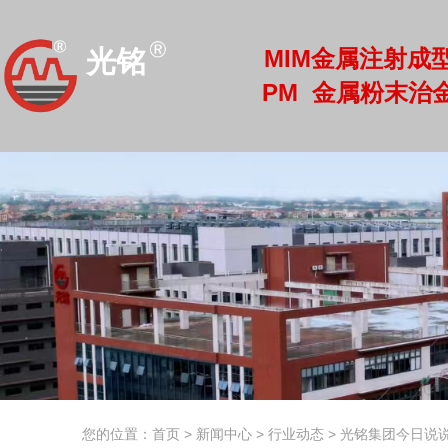
MIM金属注射成
光铭
PM 金属粉末治
光铭
您的位置：首页
>
新闻中心
>
行业动态
>
光铭集团今日说