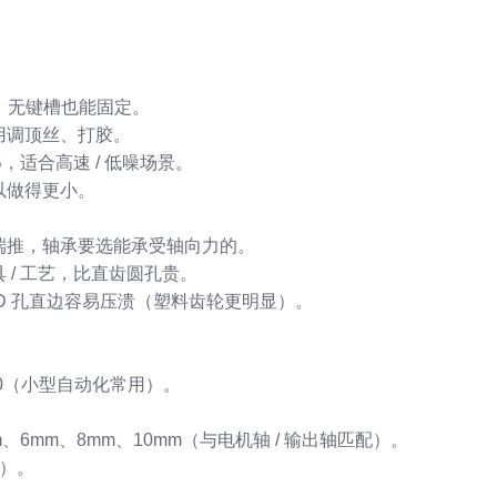
靠，无键槽也能固定。
用调顶丝、打胶。
B，适合高速 / 低噪场景。
以做得更小。
端推，轴承要选能承受轴向力的。
 / 工艺，比直齿圆孔贵。
D 孔直边容易压溃（塑料齿轮更明显）。
5、2.0（小型自动化常用）。
m、6mm、8mm、10mm（与电机轴 / 输出轴匹配）。
力）。
）。