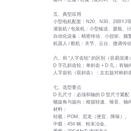
五、典型应用
小型电机配套：N20、N30、28BY
灌装机 / 包装机：小型输送、拨瓶
自动化设备：精密传动、小扭矩、频
机器人 / 舵机：关节、云台、微调传
六、和 “人字齿轮” 的区别（容易混淆
D 字孔斜齿轮：单斜齿 + D 孔；
人字齿轮（双斜齿）：左右旋对称斜
七、选型要点
D 孔尺寸：必须和轴的 D 型尺寸紧配（过
螺旋角与旋向：根据转速、噪音、轴
材料：
轻载：POM、尼龙（便宜、降噪）。
中载：45# 钢、粉末冶金。