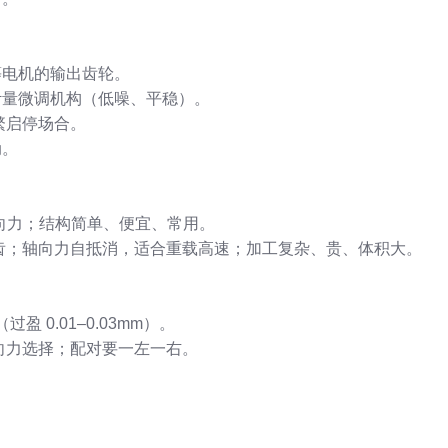
J等电机的输出齿轮。
、计量微调机构（低噪、平稳）。
繁启停场合。
动。
）
有轴向力；结构简单、便宜、常用。
齿；轴向力自抵消，适合重载高速；加工复杂、贵、体积大。
盈 0.01–0.03mm）。
向力选择；配对要一左一右。