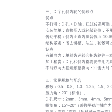
三、D 字孔斜齿轮的优缺点
优点
不打滑：D 孔 + D 轴，扭矩传递可
安装简单：直接压入或轻敲到位，不
传动平稳：斜齿比直齿噪音低 5–10d
结构紧凑：省去键槽、法兰，轮毂可
缺点
有轴向力：单斜齿运转会把齿轮往一
加工稍贵：D 孔和斜齿都需要专用刀具
不能双向大扭矩频繁换向：冲击大时 
四、常见规格与配合
模数：0.5、0.8、1.0、1.25、1.
压力角：20°（标准）。
D 孔尺寸：2mm、3mm、4mm、5m
螺旋角：15°–20°（兼顾平稳与轴向
旋向：左旋 / 右旋（配对时一左一右