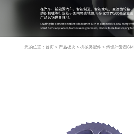
您的位置：首页
>
产品板块
>
机械类配件
>
斜齿外齿圈GMD