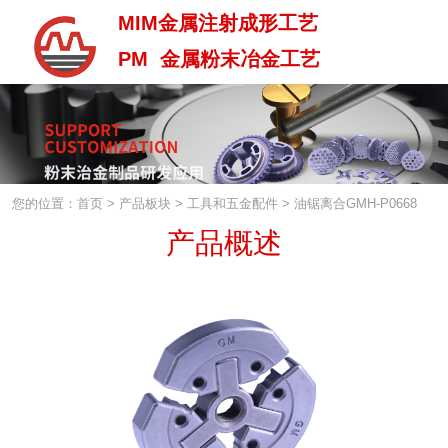
MIM金属注射成形工艺
PM 金属粉末冶金工艺
MIM金属注射成型工艺
PM 金属粉末治金工艺
您的位置：首页
>
产品板块
>
工具和五金配件
>
油锯离合GMH-P0668
产品概述
中 / En