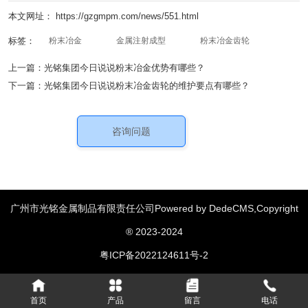
本文网址： https://gzgmpm.com/news/551.html
标签：
粉末冶金
金属注射成型
粉末冶金齿轮
上一篇：
光铭集团今日说说粉末冶金优势有哪些？
下一篇：
光铭集团今日说说粉末冶金齿轮的维护要点有哪些？
咨询问题
广州市光铭金属制品有限责任公司Powered by DedeCMS,Copyright
汽车零部件
绞肉机配件
粉末冶金齿轮
家用电器配件
|
|
|
|
® 2023-2024
消费类电子配件
机械类配件
工具和五金配件
|
|
|
粤ICP备2022124611号-2
医疗器械配件
通讯设备配件
|
首页
产品
留言
电话