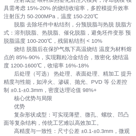
具需考虑 15%-20% 的烧结收缩率，多腔模提升效率
注射压力 50-200MPa，温度 150-220℃
脱脂 去除坯件中粘结剂，分预脱脂与热脱 脱脂方
式：溶剂脱脂、热脱脂、催化脱脂，避免坯件变形 预
脱脂温度 100-200℃，残留粘结剂 < 10%
烧结 脱脂后在保护气氛下高温烧结 温度为材料熔
点的 85%-90%，实现颗粒冶金结合，致密化 烧结温
度 1200-1600℃，收缩率 16%-18%
后处理（可选） 热处理、表面处理、精加工 提升
精度与性能，如淬火、渗碳、抛光、PVD 等 公差控
制 ±0.1-±0.3mm，密度达理论值 98%+
核心优势与局限
优势
复杂形状成型：可实现薄壁、微孔、螺纹、凹凸
面等复杂结构，传统工艺难以高效加工。
高精度与一致性：尺寸公差 ±0.1-±0.3mm，微观