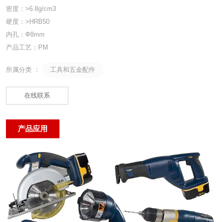
密度：>6.8g/cm3
硬度：>HRB50
内孔：Ф8mm
产品工艺：PM
工具和五金配件
所属分类 ：
在线联系
产品应用